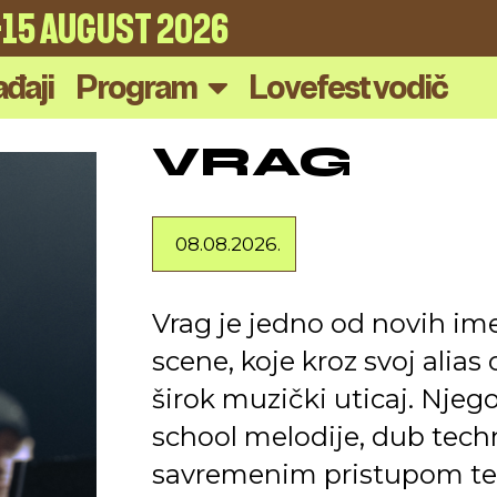
4-15 AUGUST 2026
đaji
Program
Lovefest vodič
VRAG
08.08.2026.
Vrag je jedno od novih 
scene, koje kroz svoj alia
širok muzički uticaj. Njeg
school melodije, dub techn
savremenim pristupom tec