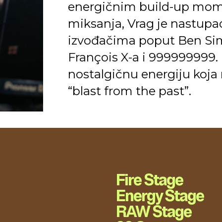
energičnim build-up mome
miksanja, Vrag je nastupao
izvođačima poput Ben Sims
François X-a i 999999999.
nostalgičnu energiju koja 
“blast from the past”.
Fire Stage
Energy Stage
RAW Stage