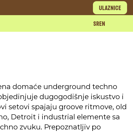
Ulaznice
SR
EN
imena domaće underground techno
s objedinjuje dugogodišnje iskustvo i
ovi setovi spajaju groove ritmove, old
o, Detroit i industrial elemente sa
hno zvuku. Prepoznatljiv po