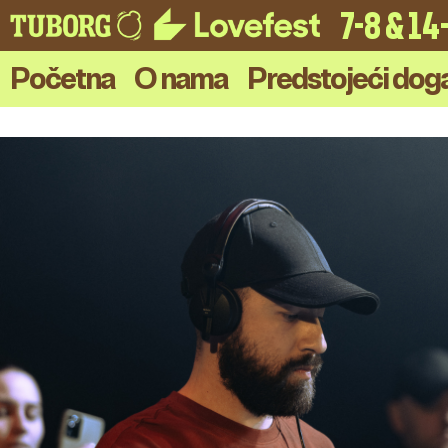
7-8 & 1
Početna
O nama
Predstojeći doga