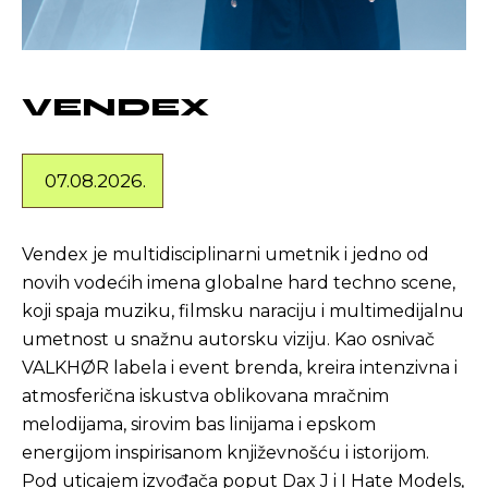
VENDEX
07.08.2026.
Vendex je multidisciplinarni umetnik i jedno od
novih vodećih imena globalne hard techno scene,
koji spaja muziku, filmsku naraciju i multimedijalnu
umetnost u snažnu autorsku viziju. Kao osnivač
VALKHØR labela i event brenda, kreira intenzivna i
atmosferična iskustva oblikovana mračnim
melodijama, sirovim bas linijama i epskom
energijom inspirisanom književnošću i istorijom.
Pod uticajem izvođača poput Dax J i I Hate Models,