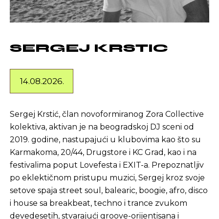
SERGEJ KRSTIC
14.08.2026.
Sergej Krstić, član novoformiranog Zora Collective
kolektiva, aktivan je na beogradskoj DJ sceni od
2019. godine, nastupajući u klubovima kao što su
Karmakoma, 20/44, Drugstore i KC Grad, kao i na
festivalima poput Lovefesta i EXIT-a. Prepoznatljiv
po eklektičnom pristupu muzici, Sergej kroz svoje
setove spaja street soul, balearic, boogie, afro, disco
i house sa breakbeat, techno i trance zvukom
devedesetih, stvarajući groove-orijentisana i