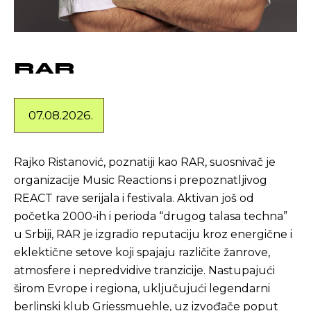
RAR
07.08.2026.
Rajko Ristanović, poznatiji kao RAR, suosnivač je
organizacije Music Reactions i prepoznatljivog
REACT rave serijala i festivala. Aktivan još od
početka 2000-ih i perioda “drugog talasa techna”
u Srbiji, RAR je izgradio reputaciju kroz energične i
eklektične setove koji spajaju različite žanrove,
atmosfere i nepredvidive tranzicije. Nastupajući
širom Evrope i regiona, uključujući legendarni
berlinski klub Griessmuehle, uz izvođače poput