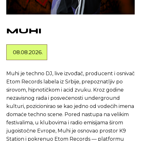
MUHI
08.08.2026.
Muhi je techno DJ, live izvođač, producent i osnivač
Etom Records labela iz Srbije, prepoznatljiv po
sirovom, hipnotičkom i acid zvuku. Kroz godine
nezavisnog rada i posvećenosti underground
kulturi, pozicionirao se kao jedno od vodećih imena
domaće techno scene. Pored nastupa na velikim
festivalima, u klubovima i radio emisijama širom
jugoistočne Evrope, Muhi je osnovao prostor K9
Station i pokrenuo Etom Records — platformu