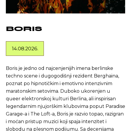
BORIS
14.08.2026.
Boris je jedno od najcenjenijih imena berlinske
techno scene i dugogodišnji rezident Berghaina,
poznat po hipnotičkim i emotivno intenzivnim
maratonskim setovima. Duboko ukorenjen u
queer elektronskoj kulturi Berlina, ali inspirisan
legendarnim njujorškim klubovima poput Paradise
Garage-a i The Loft-a, Boris je razvio topao, razigran
i moćan pristup muzici koji spaja intenzitet i
slobodu na plesnom podijumu. Sa decenijama